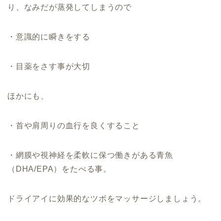
り、
なみだが蒸発してしまうので
・
意識的に瞬きをする
・
目薬をさす
事が大切
ほかにも、
・首や肩周りの血行を良くすること
・網膜や視神経を柔軟に保つ働きがある青魚
（DHA/EPA）をたべる事。
ドライアイに効果的なツボをマッサージしましょう。