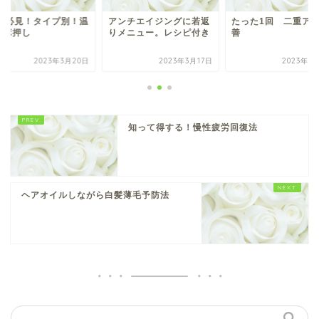
0代必見！タイプ別！温
アンチエイジングに若返
たった1回 二重ア
ツボ押し
りメニュー。レシピ付き
善
2023年3月20日
2023年3月17日
2023年3
知って得する！慢性疲労回復法
ヘアオイルしながら白髪薄毛予防法