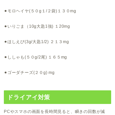
⚫︎モロヘイヤ(５０g１/２袋)１３０mg
⚫︎いりごま（10g大匙1強) １20mg
⚫︎ほしえび(3g/大匙1/2) ２１３mg
⚫︎ししゃも(５０g/2尾) １６５mg
⚫︎ゴーダチーズ(２０g) mg
ドライアイ対策
PCやスマホの画面を長時間見ると、
瞬きの回数が減