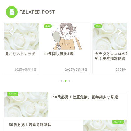
RELATED POST
美容
美容
退！肩こりストレッチ
白髪隠し裏技3選
カラダとココロの対
術！更年期対処法
2023年5月14日
2023年5月14日
2023年3
50代必見！放置危険。更年期太り撃退
50代必見！若返る呼吸法