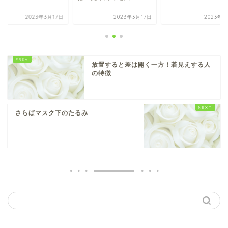
2023年3月17日
2023年3月17日
2023年4
放置すると差は開く一方！若見えする人
の特徴
さらばマスク下のたるみ