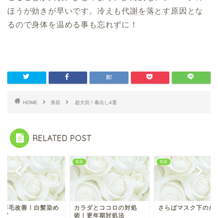
ほうが効きが早いです。
冷えも代謝を落とす原因とな
るので
身体を温める事も忘れずに！
HOME
美容
超大切！毒出し4選
RELATED POST
美容
美容
髪薄毛改善！白髪染め
カラダとココロの対処
さらばマスク下のた
らず
術！更年期対処法