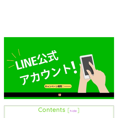
Contents
[
]
hide