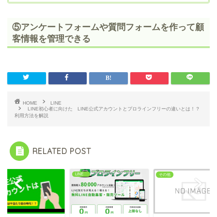
⑤アンケートフォームや質問フォームを作って顧
客情報を管理できる
HOME
LINE
LINE初心者に向けた LINE公式アカウントとプロラインフリーの違いとは！？
利用方法を解説
RELATED POST
NE
LINE
その他